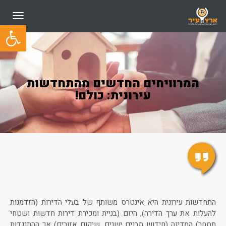
תפריט
פתח סרגל
המרוויחים החדשים מהתחדשות
עירונית: כולם!
התחדשות עירונית היא אינטרס משותף של בעלי הדירות (הזדמנות
להעלות את ערך הדירה), היזם (בניית ומכירת דירות חדשות ושטחי
מסחר) המדינה (חידוש מבנים ישנים, שיקום אזורים) אך ההתנגדות