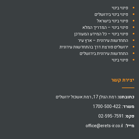
פינוי בינוי
פינוי בינוי בירושלים
פינוי בינוי בישראל
פינוי בינוי – המדריך המלא
פינוי בינוי – כל המידע המעודכן
התחדשות עירונית – ארץ עיר
ירושלים פורצת דרך בהתחדשות עירונית
התחדשות עירונית בירושלים
פינוי בינוי
יצירת קשר
כתובתנו:
רמת הגולן 17, רמת אשכול ירושלים
משרד:
1700-500-422
פקס:
02-595-7591
מייל:
office@erets-ir.co.il