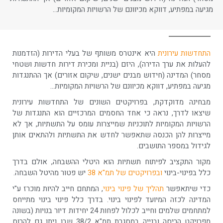
מגיעה במפתיע, דווקא מכיוונם של הרשויות המקומיות…
התחדשות עירונית
היא אינטרס משותף של בעלי הדירות (הזדמנות
להעלות את ערך הדירה), היזם (בניית ומכירת דירות חדשות ושטחי
מסחר) המדינה (חידוש מבנים ישנים, שיקום אזורים) אך ההתנגדות
מגיעה במפתיע, דווקא מכיוונם של הרשויות המקומיות…
מבחינה מדוקדקת, בפרויקטים השונים של התחדשות עירונית
שיצאו לדרך, נראה כי אחד החסמים המרכזיים הוא התנגדות של
הרשויות המקומיות לתוכניות שמייצרות עומס על התשתיות, אך לא
מייצרות להן הכנסה שתאפשר לחדש את התשתיות ולהתאים אותן
לגידול במספר התושבים.
מקור התקציב לפיתוח תשתיות הוא היטלי ההשבחה, אולם בדרך
כלל בפינוי-בינוי
ובפרויקטים של תמ"א 38
יש פטור מהיטל השבחה.
כדי שיתאפשר
תהליך של פינוי בינוי
, המתחם חייב להיות מוכרז ע"י
המדינה לכזה המיועד לפינוי בינוי. בדרך כלל פינוי בינוי מתייחס
למתחמים שלמים וחייב לכלול לפחות 24 יחידות דיור בנויות (בשונה
מפרויקט הריסה ובנייה במסגרת תמ"א 38/2 שבו ניתן גם להרוס