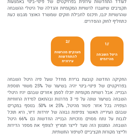
לעודד התחדשות עירונית בפרויקטים של פינוי-בינוי באמצעות
תקציבים שיועברו לרשויות המקומיות והגדלה של היטלי ההשבחה
שהרשויות יגבו, תיכנס לחבילת חוקים שמשרד האוצר מגבש כעת
כתחליף לחוק ההסדרים.
//2
//1
מענקים מהרשות
היטל השבחה
להתחדשות
מהיזמים
עירונית
החקיקה החדשה קובעת ברירת מחדל שעל פיה היטל השבחה
בפרויקטים של פינוי-בינוי יהיה בשיעור של 25% משווי תוספת
הבנייה. אבל רשויות מקומיות יוכלו לסמן אזורים שבהם יהיו היטלי
השבחה בשיעור שונה על פי 3 מדרגות ובהתאם למידת הרווחיות
הצפויה בכל אזור: פטור מהיטל, 25% או 50%. בנוסף במקרים
שבהם העירייה תאשר צפיפות גבוהה של יחידות דיור, היא תוכל
לגבות על נתח מסוים מזכויות הבנייה החדשות גם 66% היטל
השבחה. המנגנון הזה נועד לייצר תמריץ לצופף את מספר הדירות
ולייצר מקורות תקציביים לשיפור התשתיות.