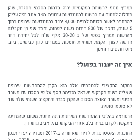
תמריץ נוסף לרשויות המקומיות יהיה בדמות הסכמי מסגרת, שהן
תוכלנה לתחום עם הרשות להתחדשות עירונית. מצד אחד יהיה עליהן
להתחייב לאשר תכניות לבניית 4,000 יח"ד בהתחדשות עירונית בתוך
5 שנים, בקצב של 800 דירות בשנה לפחות, ומצד שני הן תקבלנה
מהרשות תמריץ כספי של כ 30-20 אלף ש"ח לכל יחידת דיור
חדשה לצורך הקמת תשתיות תומכות במגורים כגון כבישים, ביוב,
מוסדות ציבור וחינוך.
איך זה יעבור בפועל?
המקור התקציבי להסכמים אלה הוא הקרן להתחדשות עירונית
שאליה רשות מקרקעי ישראל מזרימה כסף על פי הסכם עם משרד
הבינוי ומשרד האוצר. הסכום שהקרן צברה והתקציב השנתי שלה עוד
לא סוכמו סופית.
הרפורמה בהליכי ההתחדשות העירונית הינה חיונית משום שהמדינה
מתקשה לקדם בנייה בלב אזורי הביקוש בתל אביב וגוש דן.
התוכנית האסטרטגית לדיור שאושרה ב-2017 ומגדירה יעדי תכנון