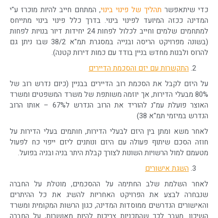
כדי שיתאפשר
תהליך של פינוי בינוי
, המתחם חייב להיות מוכרז ע"י
המדינה ככזה המיועד לפינוי בינוי. בדרך כלל פינוי בינוי מתייחס
למתחמים שלמים וחייב לכלול לפחות 24 יחידות דיור בנויות לפחות
(בשונה מפרויקט הריסה ובנייה במסגרת תמ"א 38/2 שבו ניתן גם
להרוס ולבנות מחדש בניין בודד עם כמות דירות קטנה).
התקשרות עם יזם והסכמת הדיירים
על היזם לקבל את הסכמת רוב הדיירים בבניין (כיום נדרש רוב של
80% מבעלי הדירות, אך יוזמה משותפת של משרד המשפטים ומשרד
האוצר פועלת עמ"נ להוריד את הרוב הנדרש ל67% – אותו הרוב
הנדרש במיזמי תמ"א 38)
לאחר משא ומתן בין היזם לבעלי הדירות, חותמים בעלי הדירות על
חוזה הסכם שיתוף פעולה עם היזם ונותנים ליזם ייפוי כח לפעול
מטעמם למול הרשויות השונות לצורך קבלת היתר בניה ובניה בפועל.
השגת אישורים
לאחר השלמת שלב החתימה על ההסכמים, מוטלת על החברה
שנבחרה לבצע את הפרויקט האחריות להשיג את כל ההיתרים
והאישורים הנדרשים ממוסדות המדינה, כגון הרשות המקומית ומשרד
השיכון. מעבר לכך שהתכניות צריכות להיות מאושרות, על החברה