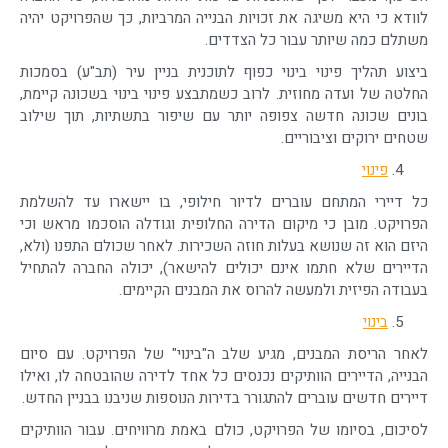
לוודא כי היא משיגה את זכויות הבנייה המרביות, כך שהפרויקט יהיה
משתלם כמה שיותר עבור כל הצדדים.
ביצוע תהליך פינוי בינוי כפוף לתוכנית בניין עיר (תב"ע) בסמכות
החלטה של ועדה מחוזית. לרוב כשמתבצע פינוי בינוי בשכונה קיימת,
בונים שכונה חדשה צפופה יותר עם שיפור בתשתיות, תוך שילוב
שטחים ירוקים וציבוריים.
פינוי
כל דיירי המתחם עוברים לדיור חילופי, בו יישארו עד להשלמת
הפרויקט. מובן כי מיקום הדירה החלופית וגודלה הוסכמו מראש וכי
היזם הוא זה שנושא בעלות חוזה השכירות. לאחר שכולם התפנו (ולא,
הדיירים שלא חתמו אינם יכולים להישאר), יכולה החברה להתחיל
בעבודה הפיזית ולמעשה להרוס את המבנים הקיימים.
בינוי
לאחר הריסת המבנים, מגיע שלב ה"בינוי" של הפרויקט. עם סיום
הבנייה, הדיירים הוותיקים נכנסים כל אחד לדירה שהובטחה לו, ואילו
דיירים חדשים עוברים להתגורר בדירות הנוספות שניבנו בבניין החדש.
לסיכום, בסיומו של הפרויקט, כולם באמת מרוויחים. עבור הוותיקים