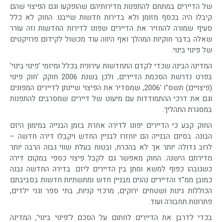
של הדיירים במתחם להתפנות מדירותיהם שהופקעו וגם הפיצוי שהם
קיבלו היה בכסף מזומן ולא בדירות חדשות שייבנו. החוק לא כלל
סעיף שמורה להחזיר את הדיירים שפונו לדירות החדשות וזה עורר
שאלה בדבר חוקיות המהלך ואף היווה עוד מכשול לקידום פרויקטים
של פינוי בינוי.
המדינה הבינה שכדי לקדם התחדשות עירונית בכלל ומיזמי 'פינוי בינוי'
בפרט נדרשת הסכמת הדיירים, ולכן בשנת 2006 חוקק 'חוק פינוי
(פיצויים) תשס"ו '2006, שמסדיר את הפיצוי שיינתן לדיירים המפונים
וגם את דרכי ההתמודדות עם מיעוט של דיירים שמסרבים להתפנות
במסגרת התהליך.
החוק קבע כי הדיירים יפונו לדירה אחרת בזמן הבנייה במימון היזם
הבונה. בסיום הבנייה הם יוחזרו לבניין החדש ויקבלו דירה חדשה –
לרוב גדולה יותר אך לא בהכרח, ובטוח בעלת שווי גבוה הרבה יותר
מדירתם הישנה. החוק מאפשר גם לקבל פיצוי כספי במקום דירה
כשגובהו כפוף למשא ומתן בין הדיירים ליזם. בדירה החדשה נבנה
כמובן ממ"ד והדיירים נהנים מבניין חדש ומתשתיות חדשות בסביבתם
הכוללות גינות ושטחים ירוקים, מרכזי קניות, בתי ספר וגני ילדים,
פתרונות תחבורה ועוד.
בכדי לדרבן את הדיירים לחתום על הסכם ל'פינוי בינוי', המדינה