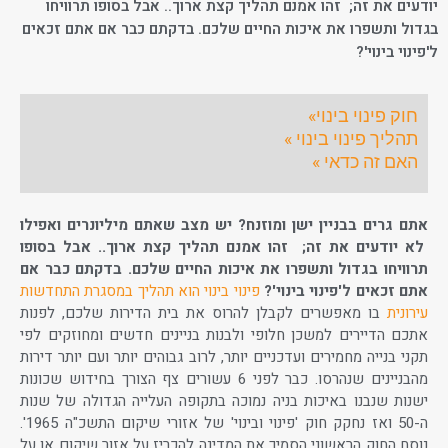
יודעים את זה; זהו אמנם תהליך קצת ארוך.. אבל בסופו תרוויחו
בגדול ותשפרו את איכות החיים שלכם. בדקתם כבר אם אתם זכאים
ל'פינוי בינוי'?
חוק פינוי בינוי»
תהליך פינוי בינוי »
האם זה כדאי »
אתם גרים בבניין ישן ומוזנח? יש מצב שאתם מיליונרים ואפילו
לא יודעים את זה; זהו אמנם תהליך קצת ארוך.. אבל בסופו
תרוויחו בגדול ותשפרו את איכות החיים שלכם. בדקתם כבר אם
אתם זכאים ל'פינוי בינוי'?
פינוי בינוי הוא תהליך במסגרת התחדשות
עירונית
בו מאפשרים לקבלן להרוס את בית הדירות שלכם, לפנות
אתכם הדיירים למשכן חלופי ולבנות בניינים חדשים ומחוזקים לפי
תקני בנייה מחמירים ועדכניים יותר, לרוב גבוהים יותר ועם יותר דירות
מהבניינים שנהרסו. כבר לפני 6 עשורים צף הצורך בחידוש שכונות
ישנות שנבנו באיכות בניה נמוכה בתקופה העלייה הגדולה של שנות
ה-50 ואז נחקק חוק 'פינוי ובינוי' של אזורי שיקום התשכ"ה 1965'.
נוסח החוק הראשוני הסמיך את המדינה להכריז על אזור שיקום או על