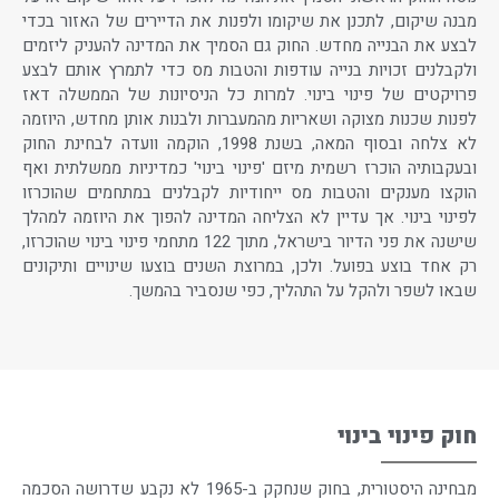
מבנה שיקום, לתכנן את שיקומו ולפנות את הדיירים של האזור בכדי
לבצע את הבנייה מחדש. החוק גם הסמיך את המדינה להעניק ליזמים
ולקבלנים זכויות בנייה עודפות והטבות מס כדי לתמרץ אותם לבצע
פרויקטים של פינוי בינוי. למרות כל הניסיונות של הממשלה דאז
לפנות שכנות מצוקה ושאריות מהמעברות ולבנות אותן מחדש, היוזמה
לא צלחה ובסוף המאה, בשנת 1998, הוקמה וועדה לבחינת החוק
ובעקבותיה הוכרז רשמית מיזם 'פינוי בינוי' כמדיניות ממשלתית ואף
הוקצו מענקים והטבות מס ייחודיות לקבלנים במתחמים שהוכרזו
לפינוי בינוי. אך עדיין לא הצליחה המדינה להפוך את היוזמה למהלך
שישנה את פני הדיור בישראל, מתוך 122 מתחמי פינוי בינוי שהוכרזו,
רק אחד בוצע בפועל. ולכן, במרוצת השנים בוצעו שינויים ותיקונים
שבאו לשפר ולהקל על התהליך, כפי שנסביר בהמשך.
חוק פינוי בינוי
מבחינה היסטורית, בחוק שנחקק ב-1965 לא נקבע שדרושה הסכמה