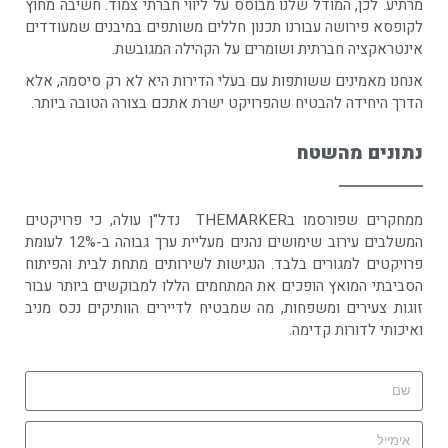
מרתיע. לכן, המודל שלנו מבוסס על ליווי חברתי צמוד. חשיבה מחוץ
לקופסא פירושה עבורנו תכנון חללים משותפים במיבנים שמעודדים
אינטראקציה חברתית ושומרים על הקהילה המגובשת.
אנחנו מאמינים ששותפות עם בעלי הדירות היא לא רק סיסמה, אלא
הדרך היחידה להבטיח שהפרויקט ישרת אתכם בצורה הטובה ביותר.
נתונים מהשטח
ממחקרים שפורסמו בTHEMARKER נדל"ן עולה, כי פרויקטים
המשלבים עירוב שימושים נהנים מעליית ערך גבוהה ב-12% לעומת
פרויקטים למגורים בלבד. הנגישות לשירותים מתחת לבית והפיתוח
הסביבתי המואץ הופכים את המתחמים הללו למבוקשים ביותר עבור
זוגות צעירים ומשפחות, מה שמבטיח לדיירים הוותיקים נכס מניב
ואיכותי לדורות קדימה.