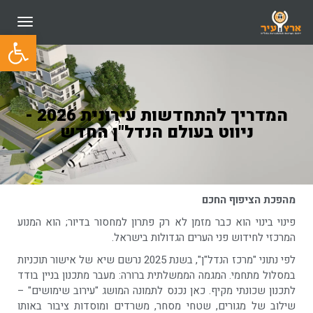
תפריט
פתח סרגל
המדריך להתחדשות עירונית 2026 -
ניווט בעולם הנדל"ן החדש
מהפכת הציפוף החכם
פינוי בינוי הוא כבר מזמן לא רק פתרון למחסור בדיור; הוא המנוע
המרכזי לחידוש פני הערים הגדולות בישראל.
לפי נתוני "מרכז הנדל"ן", בשנת 2025 נרשם שיא של אישור תוכניות
במסלול מתחמי. המגמה הממשלתית ברורה: מעבר מתכנון בניין בודד
לתכנון שכונתי מקיף. כאן נכנס לתמונה המושג "עירוב שימושים" –
שילוב של מגורים, שטחי מסחר, משרדים ומוסדות ציבור באותו