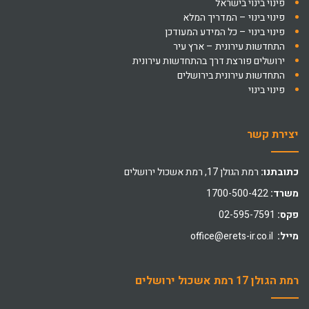
פינוי בינוי בישראל
פינוי בינוי – המדריך המלא
פינוי בינוי – כל המידע המעודכן
התחדשות עירונית – ארץ עיר
ירושלים פורצת דרך בהתחדשות עירונית
התחדשות עירונית בירושלים
פינוי בינוי
יצירת קשר
כתובתנו:
רמת הגולן 17, רמת אשכול ירושלים
משרד:
1700-500-422
פקס:
02-595-7591
מייל:
office@erets-ir.co.il
רמת הגולן 17 רמת אשכול ירושלים