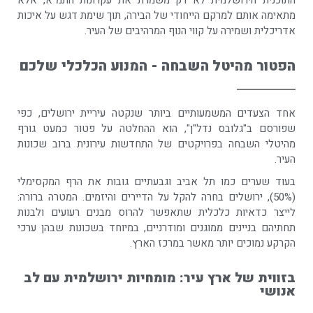
התוכנית הירושלמית לא רק משמרת את עקרונות התמ"א, אלא
מתאימה אותם למרקם הייחודי של הבירה, תוך שימת דגש על איכות
אדריכלית ושמירה על קווי הנוף המרהיבים של העיר.
הפטור מהיטל השבחה - המנוע הכלכלי שלכם
אחד הצעדים המשמעותיים ביותר שנקטה עיריית ירושלים, כפי
שפורסם ב"גלובס נדל"ן", הוא ההחלטה על פטור כמעט גורף
מהיטלי השבחה בפרויקטים של התחדשות עירונית ברוב שכונות
העיר.
בעוד שערים כמו תל אביב וגבעתיים גובות את הרף המקסימלי
(50%), ירושלים בחרה להקל על הדיירים והיזמים. המטרה ברורה:
לייצר כדאיות כלכלית שתאפשר להרוס מבנים רעועים ולבנות
תחתיהם בניינים ממוגנים ומודרניים, במיוחד בשכונות שבהן ערכי
הקרקע נמוכים יותר מאשר במרכז הארץ.
בזווית של ארץ עיר: מומחיות ירושלמית עם לב
אנושי