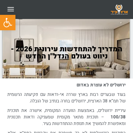
תפריט
פתח סרגל
המדריך להתחדשות עירונית 2026 -
ניווט בעולם הנדל"ן החדש
ירושלים לא עוצרת באדום
בעוד שבערים רבות בארץ שררה אי-ודאות עם פקיעתה הרשמית
של תמ"א 38 הארצית, ירושלים בחרה בנתיב של הובלה.
עיריית ירושלים, באמצעות הוועדה המקומית, אישרה את תוכנית
100/38
– תוכנית מתאר מקומית שמעניקה ודאות תכנונית
ומאפשרת להמשיך את תנופת ההתחדשות בעיר.