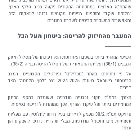
הממשלתית להתחדשות עירונית, אנו רואים תמונה מורכבת: בעוד
שהתמ"א הארצית במתכונתה המקורית פקעה ברוב חלקי הארץ,
"חלופת שקד" ותוכניות בנייניות מקומיות נכנסו לוואקום הזה,
ומאפשרות המשכיות קריטית לשדרוג המגורים.
המעבר מהחיזוק להריסה: ביטחון מעל הכל
השינוי המהותי ביותר בשנים האחרונות הוא דעיכתו של מסלול חיזוק
המבנים (38/1) ועלייתו המטאורית של מסלול הריסה ובנייה (38/2).
על פי ניתוחים באתר "מגדילים" ופורטלים מקצועיים, המצב
הביטחוני בישראל בשנים 2024-2025 יצר "לחץ מלמטה" מצד
דיירים.
הצורך בממ"ד תקני ובבנייה מודרנית שעומדת בתקני המיגון
המחמירים ביותר של פיקוד העורף, הפך ממותרות לדרישה בסיסית.
פרויקט תמ"א 38/2 מעניק לדיירים בניין חדש לחלוטין, עם מעליות
ותשתיות מים וחשמל מודרניות, מבלי שהדייר נדרש להשקיע הון
עצמי.