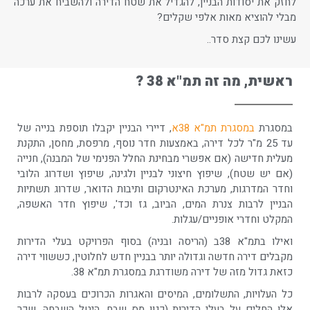
לחזק את יסודות הבניין, להגדיל את שטח הדירה ולהשביח את ערכה
מבלי להוציא מאות אלפי שקלים?
עשינו לכם קצת סדר..
ראשית, מה זה תמ"א 38 ?
במסגרת
במסגרת תמ"א 38א
, דיירי הבניין יקבלו תוספת בנייה של
עד 25 מ"ר לכל דירה, באמצעות חדר נוסף, מרפסת, מחסן, התקנת
מעלית חדישה (אם אפשרי מבחינת החלל הפנימי של המבנה), חנייה
(אם יש שטח), שיפוץ חיצוני לבניין ולגינה, שיפוץ ושדרוג הלובי
וחדר המדרגות, מערכת האינטרקום ותיבות הדואר, שדרוג תשתיות
הבניין לרבות צנרת המים, הביוב, גז וכד', שיפוץ חדר האשפה,
המקלט וחדרי אופניים/עגלות.
ואילו בתמ"א 38ב (הריסה ובניה) בסוף הפרויקט בעלי הדירות
מקבלים דירה חדשה וגדולה יותר בבניין חדש לחלוטין, כששווי דירה
כזאת גדול מזה של דירה משודרגת במסגרת תמ"א 38.
כל העלויות, התשלומים, המיסים והאגרות הכרוכים בעסקה לרבות
אלו החלים על בעלי הדירות (כגון מס שבח, היטל השבחה, שכר