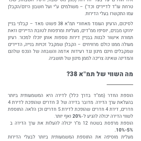
טרחת עו"ד לדיירים וכד') – משולמים ע"י ועל חשבון היזם/הקבלן
עמו התקשרו בעלי הדירות.
לסיכום, הרעיון העומד מאחורי תמ"א 38 פשוט מאד – קבלני בניין
יחזקו מבנים, יוסיפו ממ"דים, מעליות ומרפסות לטובת הדיירים וזאת
תמורת אישור לבנות בבניין דירות נוספות אותן יוכלו למכור. רעיון
מעולה ממנו כולם מרוויחים – הקבלן שמקבל זכויות בנייה, הדיירים
שמקבלים חינם מיגון נגד רעידות אדמה והשבחה של הנכס שלהם
והמדינה שאינה צריכה לממן מיגון של תושביה.
מה השווי של תמ"א 38?
הוספת החדר (ממ"ד בדרך כלל) לדירה היא המשמעותית ביותר
בהעלאת ערך הדירה. מדובר בדירה של 3 חדרים שהופכת לדירת 4
חדרים, דירת 4 חדרים שהופכת לדירת 5 חדרים וכן הלאה. התוספת
לשווי הדירה יכולה להגיע ל-
20%
ואף יותר.
הוספת מרפסת בשטח 12 מ"ר יכולה להעלות את ערך הדירה ב
5%-10%.
מעלית מוסיפה את התוספת המשמעותית ביותר לבעלי הדירות